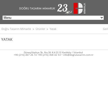
Doğru Tasarım Mimarlık
Ürünler
Yatak
Geri
YATAK
Güneşlibahçe Sk. No:36 K:4 D:10 Kadıköy / İstanbul
+90 (216) 467 26 72 +90 (216) 368 42 53 • info@dogrutasarim.com.tr