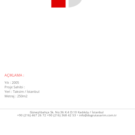
AÇIKLAMA :
Yılı : 2005
Proje Sahibi :
Yeri : Taksim / İstanbul
Metraj : 250
m2
Güneşlibahçe Sk. No:36 K:4 D:10 Kadıköy / İstanbul
+90 (216) 467 26 72 +90 (216) 368 42 53 • info@dogrutasarim.com.tr